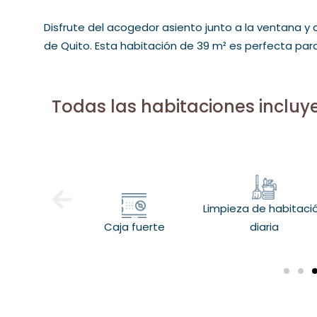
Disfrute del acogedor asiento junto a la ventana y d
de Quito. Esta habitación de 39 m² es perfecta para r
Todas las habitaciones incluy
onado
Albornoz
Secador de pelo