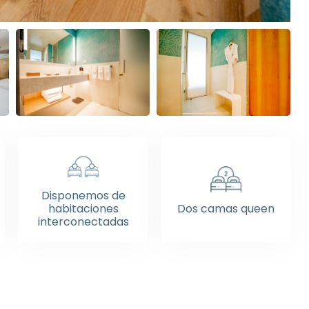
Disponemos de
habitaciones
Dos camas queen
interconectadas