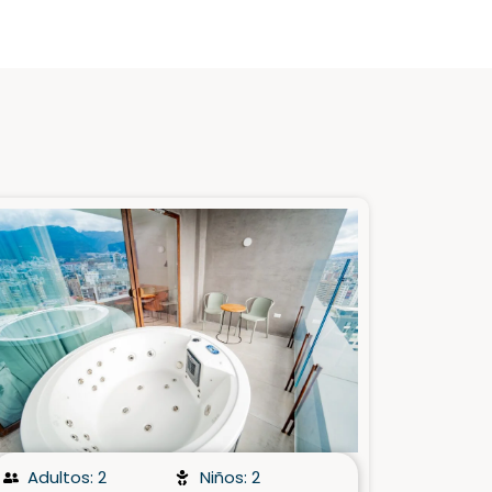
Adultos: 2
Niños: 2
Adult