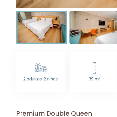
2 adultos, 2 niños
39 m²
Premium Double Queen