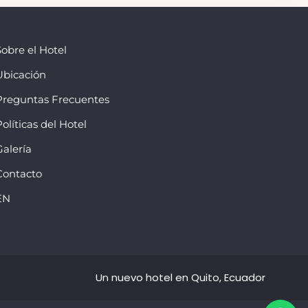
Sobre el Hotel
Ubicación
Preguntas Frecuentes
olíticas del Hotel
Galería
Contacto
EN
Un nuevo hotel en Quito, Ecuador