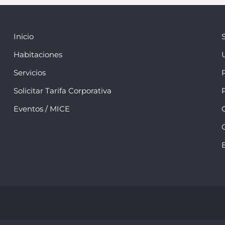
Inicio
Habitaciones
Servicios
Solicitar Tarifa Corporativa
P
Eventos / MICE