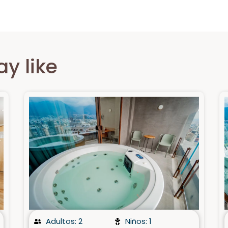
 like​
Adultos: 2
Niños: 1