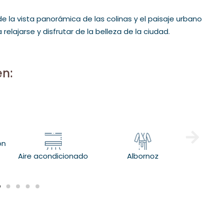
e la vista panorámica de las colinas y el paisaje urbano
elajarse y disfrutar de la belleza de la ciudad.
en:
Artículos de uso
Espejo de cuerpo
Plancha y 
personal
entero
planc