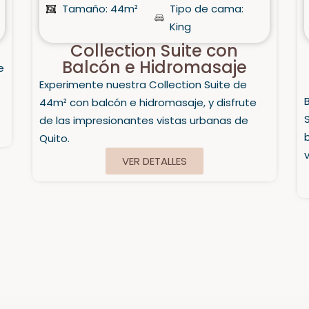
Tamaño: 44m²
Tipo de cama:
King
Collection Suite con
Balcón e Hidromasaje
e
Experimente nuestra Collection Suite de
B
44m² con balcón e hidromasaje, y disfrute
de las impresionantes vistas urbanas de
Quito.
v
VER DETALLES