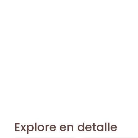
empresa
ápagos a través de nuestros cruceros de expedición, di
 para colaboradores o clientes clave.
mos toda la logística de forma integral.
tas certificados.
ers privados.
 y hospedaje previo o posterior.
vas, branding y detalles personalizados a bordo.
iencia con impacto real para su eq
ución.
Explore en detalle