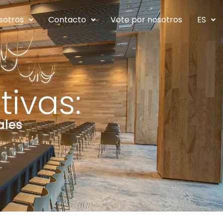
sotros
Contacto
Vote por nosotros
ES
tivas:
ales